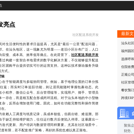
点
发亮点
最新文
社区配送系统开发
汕头社
生活便利性的要求日益提高，尤其是“最后一公里”配送问题，
节。在汕头地区，这一现象尤为明显——老旧小区分布广泛，人口
福州园
响应慢、成本高、效率低等痛点。在此背景下，
社区配送系统开发
选择呼
通过构建一套契合本地需求的数字化解决方案，不仅能够提升配送
社区团购平台提供切实可行的运营支持。这种以技术驱动服务升级
活方式。
正规公
逻辑
在于智能调度与多端协同管理。例如，基于地理位置的订单分拣
社区管
往返；而实时订单追踪功能，则让居民能随时掌握包裹动态。此
餐饮预
括小程序、微信公众号、后台管理端等，实现用户、骑手、管理员
单一存在，而是相互配合形成闭环流程。对于汕头本地的中小型物
跨境ER
复杂，反而会增加使用门槛。因此，如何在功能完整性和操作简便
所在。
依赖人工调度与纸质记录，虽成本较低，但易出错、难追溯。部
由于缺乏持续维护能力，往往运行数月后便陷入停滞。这暴露出一
的迭代更新、用户培训与数据管理同样重要。尤其在社区场景中，
受度有限，若不配套推广策略，再好的系统也难以真正落地。