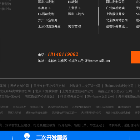
深圳H5定制
H5定制
网站定制公司
配新型治
冬奥会H5
儿童节H5
广州体感游戏开发公司
力物业与
H5活动定制
深圳H5制作
上海微信开发公司
S
郑州H5定制开发公司
北京做网站公司
太原H5游戏开发
劳动节H5
成都积分商城开发公司
18140119082
电话：
地址：成都市-武侯区-长益路13号-蓝海office-B座1201
5案例
网站定制公司
重庆支付宝小程序定制
上海微信二次开发公司
佛山H5游戏定制公司
北京私域商城制作公司
北京H5游戏制作
上海企业微信制作公司
南昌公众号长图设计公司
H
信定制开发公司
南京微信SVG长图设计
抖音H5开发公司
苏州banner设计公司
郑州短视频处
玩法制作
南昌H5开发
深圳H5开发
体感营销游戏定制
苏州PPT模版制作
深圳H5定制公司
H5游戏制作
微信
公司
景区AR开发
威海logo表情包设计
天津微信SVG交互设计
天津课件制作公司
南昌体感互动游戏制作
南宁
商，深耕智慧社区建设。打造集物业缴费、报修报事、智能门禁、邻里互动于一体的系统，适配住宅