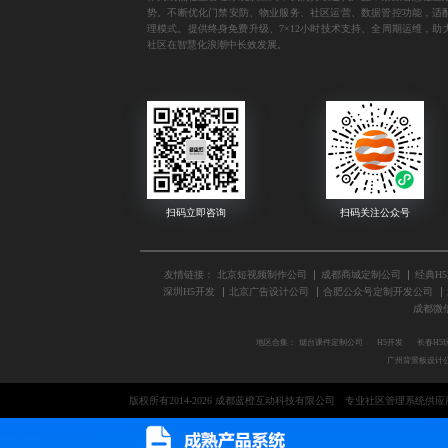
势。不断优化门禁安防、物业服务、社区运营、数据管控功能，适
理模式。提供终身免费升级、7×12小时技术支持、全周期运维，助
社区在智慧化浪潮中长效发展。
友情链接：
北京短视频制作公司
成都商城定制公司
经典H
深圳H5开发
北京广告设计公司
合肥公众号定制开发公司
成都微
地区合集：
烟台课件定制公司
H5开发
长春H5
广州背景板设计
版权所有2014-2026 成都蓝橙互动科技有限公司
专业社区管理系统供应