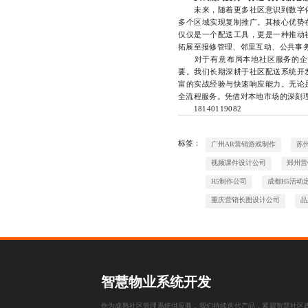
未来，随着更多社区意识到数字化
多个区域实现复制推广。其核心优势
仅仅是一个配送工具，更是一种推动
拓展至报修管理、邻里互动、公共事
对于有意布局本地社区服务的企业
要。我们长期深耕于社区配送系统开
富的实战经验与快速响应能力。无论
全流程服务。凭借对本地市场的深刻
18140119082
标签：
广州AR营销游戏制作
苏州
视频课件设计公司
郑州营
H5制作公司
成都H5活动
重庆营销长图设计公司
品
智慧物业系统开发
作为成熟社区管理系统供应商，我们持续迭代产品，紧跟智慧社区