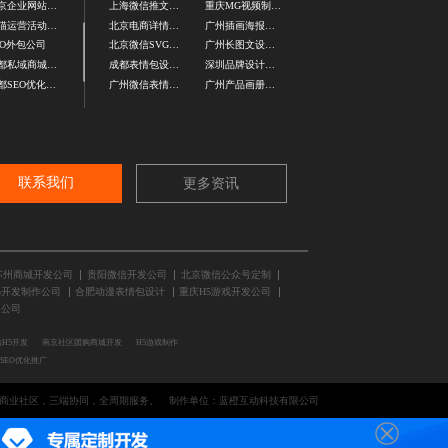
北京企业网站建设
上海微信推文设计公司
重庆MG视频制作公司
天猫运营活动定制
北京电商详情页设计
广州插画海报设计
EO外包公司
北京微信SVG定制设计
广州长图文设计公司
成都私域商城开发公司
成都表情包设计公司
深圳品牌设计公司
成都SEO优化外包
广州微信表情包定制
广州产品画册设计
联系我们
更多资讯
苏州商城开发公司
贵阳微信开发公司
北京微信公众号定制
5开发制作公司
合肥动漫表情包设计
重庆H5游戏开发公司
理公司
H5开发
南京社区团购商城开发
H5游戏制作
SEO优化推广
与商业社区，三端协同，全周期服务。
制作单位：蓝橙互动科技有限公司