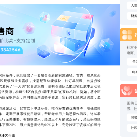
际条件，我们提出了一套融合创新的实施路径。首先，在系统架
区规模和业务需求，按需配置功能模块，如订单管理、自提点设
式避免了“一刀切”的资源浪费，使初创团队也能以较低成本启动项
络资源，构建“社区自提点+骑手共享”的双轨机制。例如，将小区
为固定取件点，同时整合周边骑手资源，实行跨社区灵活调度，显
激励活动，如首次下单送积分、推荐好友得优惠券等，增强居民
作，定期开展系统使用培训，帮助老年用户熟悉操作流程。这些看
运行至关重要。有数据显示，经过三个月的试点运行，某汕头城区
本下降25%，用户满意度达到90%以上，充分验证了该模式的可行
慧社区生态