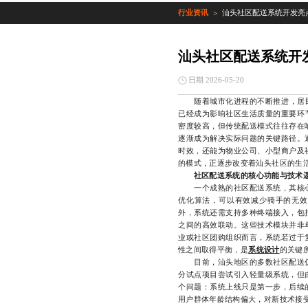
行业资讯
汕头社区配送系统开发亮
>
汕头社区配送系统开
日期 2026-05-20
随着城市化进程的不断推进，居民对
已经成为影响社区生活质量的重要环
密度较高，但传统配送模式往往存在
逐渐成为解决实际问题的关键路径。
时效，还能为物业公司、小型商户及
的模式，正逐步改变着汕头社区的生
社区配送系统的核心功能与技术
一个成熟的社区配送系统，其核心
优化算法，可以有效减少骑手的无效
外，系统还需支持多种终端接入，包
之间的高效联动。这些技术模块并非
业或社区团购组织而言，系统若过于
性之间取得平衡，是
系统设计
的关键
目前，汕头地区的多数社区配送仍
分试点项目尝试引入轻量级系统，但
个问题：系统上线只是第一步，后续
用户群体年龄结构偏大，对新技术接